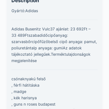
Description
Gyártó:Adidas
Adidas Busenitz Vulc37 ajánlat: 23 692Ft –
33 489Ftszabadidőcipőanyag:
szarvasbőrcipőfűzőbelső cipő anyaga: pamut,
poliuretántalp anyaga: gumiAz adatok
tájékoztató jellegűek.Terméktulajdonságok
megjelenítése
csónaknyakú felső
, férfi hátitáska
, madge
, kék harisnya
, guns n roses budapest