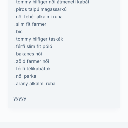
, tommy hilfiger női átmeneti kabát
, piros talpú magassarkú
, női fehér alkalmi ruha
, slim fit farmer
, bic
, tommy hilfiger táskák
, férfi slim fit póló
, bakancs női
, zöld farmer női
, férfi télikabátok
, női parka
, arany alkalmi ruha
yyyyy