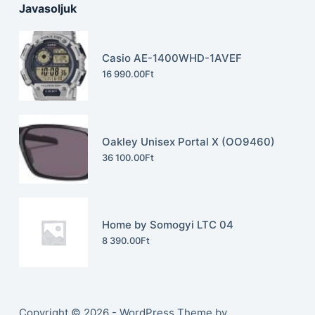
Javasoljuk
Casio AE-1400WHD-1AVEF
16 990.00
Ft
Oakley Unisex Portal X (OO9460)
36 100.00
Ft
Home by Somogyi LTC 04
8 390.00
Ft
Copyright © 2026 - WordPress Theme by