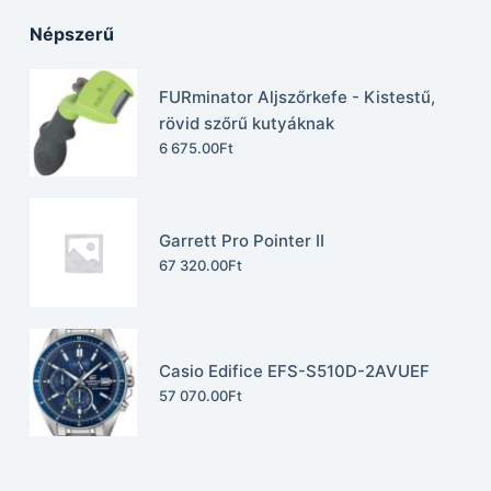
Népszerű
FURminator Aljszőrkefe - Kistestű,
rövid szőrű kutyáknak
6 675.00
Ft
Garrett Pro Pointer II
67 320.00
Ft
Casio Edifice EFS-S510D-2AVUEF
57 070.00
Ft