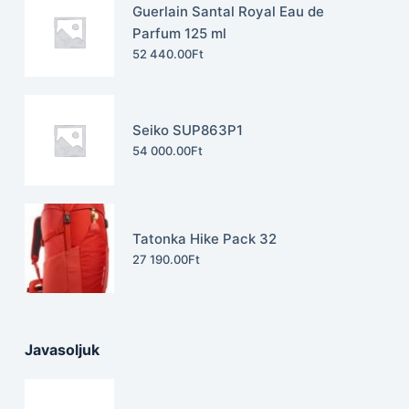
Guerlain Santal Royal Eau de
Parfum 125 ml
52 440.00
Ft
Seiko SUP863P1
54 000.00
Ft
Tatonka Hike Pack 32
27 190.00
Ft
Javasoljuk