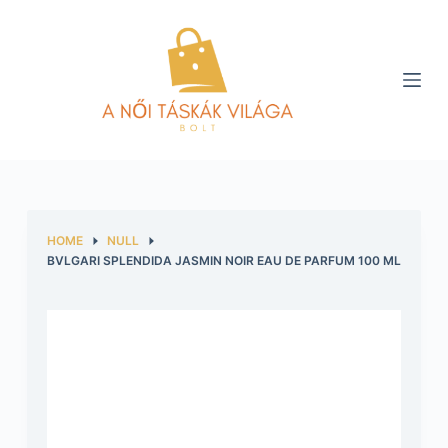
S
k
i
p
t
o
c
o
n
HOME
NULL
t
BVLGARI SPLENDIDA JASMIN NOIR EAU DE PARFUM 100 ML
e
n
t