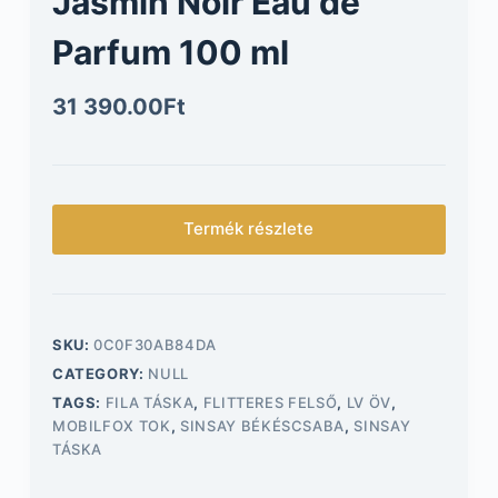
Jasmin Noir Eau de
Parfum 100 ml
31 390.00
Ft
Termék részlete
SKU:
0C0F30AB84DA
CATEGORY:
NULL
TAGS:
FILA TÁSKA
,
FLITTERES FELSŐ
,
LV ÖV
,
MOBILFOX TOK
,
SINSAY BÉKÉSCSABA
,
SINSAY
TÁSKA