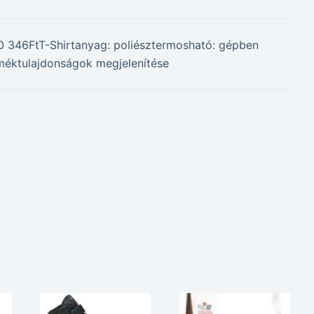
 20 346FtT-Shirtanyag: poliésztermosható: gépben
méktulajdonságok megjelenítése