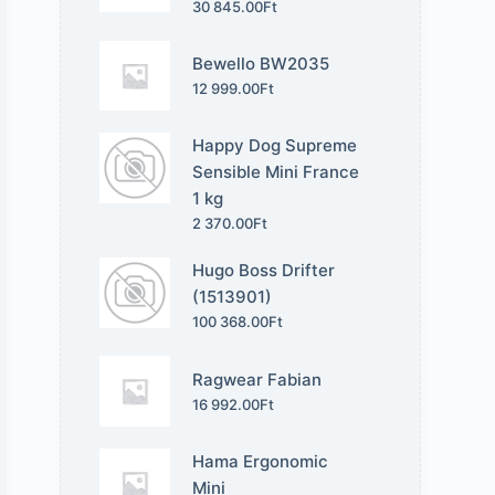
30 845.00
Ft
Bewello BW2035
12 999.00
Ft
Happy Dog Supreme
Sensible Mini France
1 kg
2 370.00
Ft
Hugo Boss Drifter
(1513901)
100 368.00
Ft
Ragwear Fabian
16 992.00
Ft
Hama Ergonomic
Mini