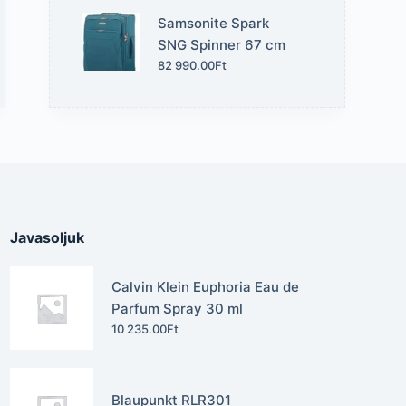
Samsonite Spark
SNG Spinner 67 cm
82 990.00
Ft
Javasoljuk
Calvin Klein Euphoria Eau de
Parfum Spray 30 ml
10 235.00
Ft
Blaupunkt RLR301