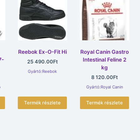
Reebok Ex-O-Fit Hi
Royal Canin Gastro
7-
Intestinal Feline 2
25 490.00
Ft
kg
Gyártó:Reebok
8 120.00
Ft
o
Gyártó:Royal Canin
Termék részlete
Termék részlete