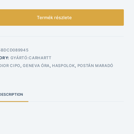
Termék részlete
5BDCD089945
ORY:
GYÁRTÓ:CARHARTT
DIOR CIPO
,
GENEVA ÓRA
,
HASPOLOK
,
POSTÁN MARADÓ
DESCRIPTION