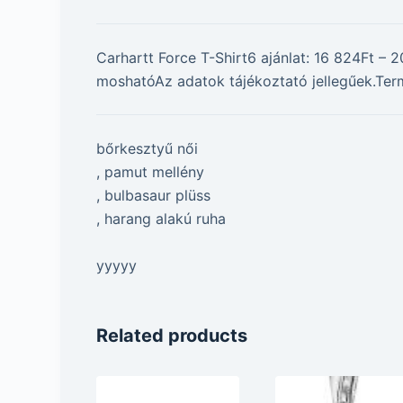
Carhartt Force T-Shirt6 ajánlat: 16 824Ft –
moshatóAz adatok tájékoztató jellegűek.Ter
bőrkesztyű női
, pamut mellény
, bulbasaur plüss
, harang alakú ruha
yyyyy
Related products