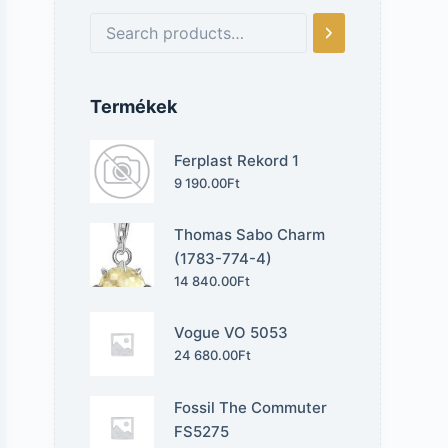
Termékek
Ferplast Rekord 1
9 190.00
Ft
Thomas Sabo Charm
(1783-774-4)
14 840.00
Ft
Vogue VO 5053
24 680.00
Ft
Fossil The Commuter
FS5275