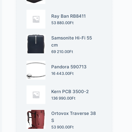
Ray Ban RB8411
53 880.00
Ft
Samsonite Hi-Fi 55
cm
69 210.00
Ft
Pandora 590713
16 443.00
Ft
Kern PCB 3500-2
136 990.00
Ft
Ortovox Traverse 38
S
53 900.00
Ft