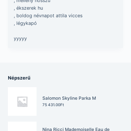
, mellény hosszú
, ékszerek hu
, boldog névnapot attila vicces
, légykapó
yyyyy
Népszerű
Salomon Skyline Parka M
75 431.00
Ft
Nina Ricci Mademoiselle Eau de