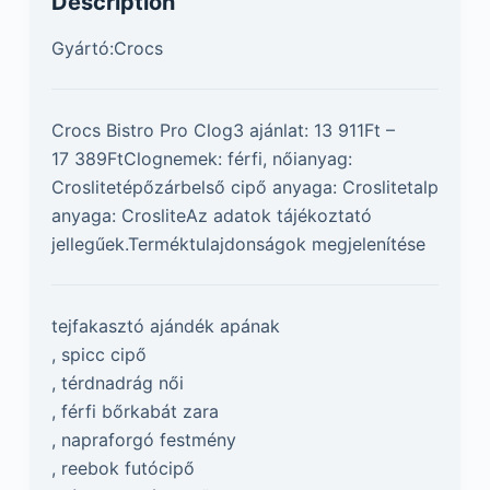
Description
Gyártó:Crocs
Crocs Bistro Pro Clog3 ajánlat: 13 911Ft –
17 389FtClognemek: férfi, nőianyag:
Croslitetépőzárbelső cipő anyaga: Croslitetalp
anyaga: CrosliteAz adatok tájékoztató
jellegűek.Terméktulajdonságok megjelenítése
tejfakasztó ajándék apának
, spicc cipő
, térdnadrág női
, férfi bőrkabát zara
, napraforgó festmény
, reebok futócipő