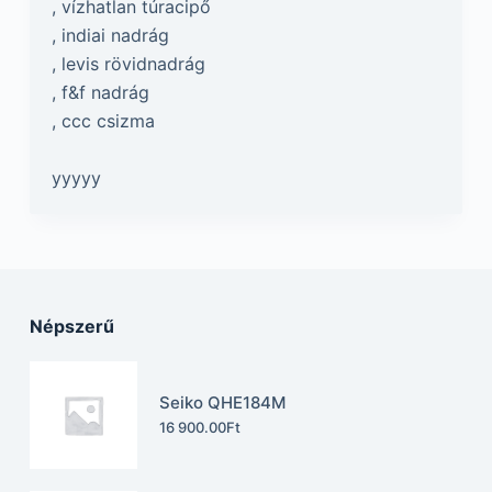
, vízhatlan túracipő
, indiai nadrág
, levis rövidnadrág
, f&f nadrág
, ccc csizma
yyyyy
Népszerű
Seiko QHE184M
16 900.00
Ft