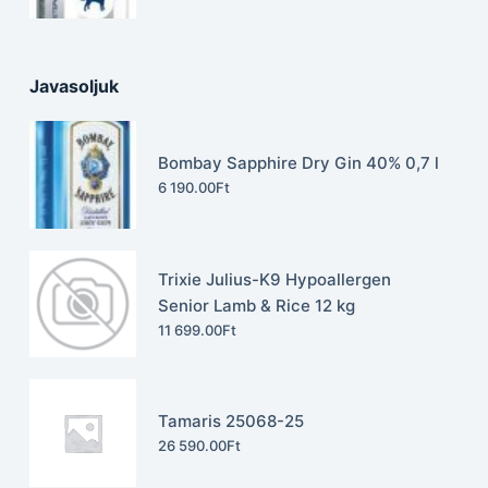
Javasoljuk
Bombay Sapphire Dry Gin 40% 0,7 l
6 190.00
Ft
Trixie Julius-K9 Hypoallergen
Senior Lamb & Rice 12 kg
11 699.00
Ft
Tamaris 25068-25
26 590.00
Ft