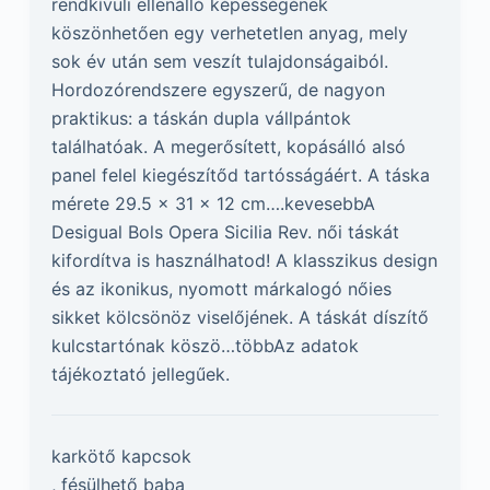
rendkívüli ellenálló képességének
köszönhetően egy verhetetlen anyag, mely
sok év után sem veszít tulajdonságaiból.
Hordozórendszere egyszerű, de nagyon
praktikus: a táskán dupla vállpántok
találhatóak. A megerősített, kopásálló alsó
panel felel kiegészítőd tartósságáért. A táska
mérete 29.5 x 31 x 12 cm….kevesebbA
Desigual Bols Opera Sicilia Rev. női táskát
kifordítva is használhatod! A klasszikus design
és az ikonikus, nyomott márkalogó nőies
sikket kölcsönöz viselőjének. A táskát díszítő
kulcstartónak köszö…többAz adatok
tájékoztató jellegűek.
karkötő kapcsok
, fésülhető baba