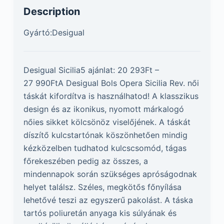
Description
Gyártó:Desigual
Desigual Sicilia5 ajánlat: 20 293Ft –
27 990FtA Desigual Bols Opera Sicilia Rev. női
táskát kifordítva is használhatod! A klasszikus
design és az ikonikus, nyomott márkalogó
nőies sikket kölcsönöz viselőjének. A táskát
díszítő kulcstartónak köszönhetően mindig
kézközelben tudhatod kulcscsomód, tágas
főrekeszében pedig az összes, a
mindennapok során szükséges apróságodnak
helyet találsz. Széles, megkötős főnyílása
lehetővé teszi az egyszerű pakolást. A táska
tartós poliuretán anyaga kis súlyának és