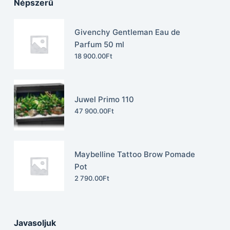
Népszerű
Givenchy Gentleman Eau de
Parfum 50 ml
18 900.00
Ft
Juwel Primo 110
47 900.00
Ft
Maybelline Tattoo Brow Pomade
Pot
2 790.00
Ft
Javasoljuk