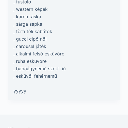
, fustolo
, western képek
, karen taska
, sárga sapka
, fèrfi tèli kabátok
, gucci cipő női
, carousel játék
, alkalmi felső esküvőre
, ruha eskuvore
, babaágynemű szett fiú
, esküvői fehérnemű
yyyyy