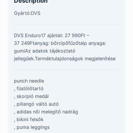
Description
Gyártó:DVS
DVS Enduro17 ajánlat: 27 990Ft –
37 249Ftanyag: bőrcipőfűzőtalp anyaga:
gumiAz adatok tájékoztató
jellegűek.Terméktulajdonságok megjelenítése
punch needle
, füstölőtartó
, skorpió medál
, pillangó váltó autó
, adidas női melegítő nadrág
, bikini felsők
, puma leggings