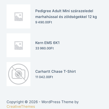
Pedigree Adult Mini szárazeledel
marhahússal és zöldségekkel 12 kg
9 490.00
Ft
Kern EMS 6K1
33 960.00
Ft
Carhartt Chase T-Shirt
11 042.00
Ft
Copyright © 2026 - WordPress Theme by
CreativeThemes