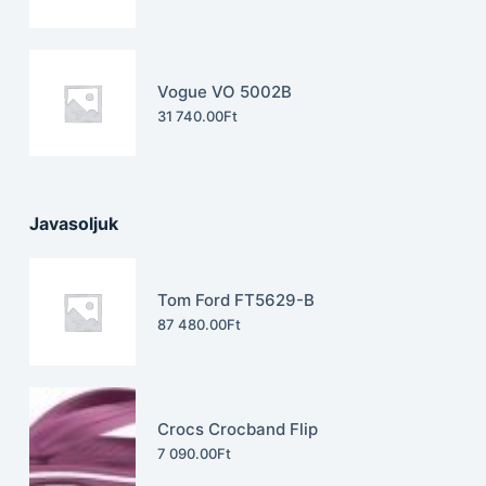
Vogue VO 5002B
31 740.00
Ft
Javasoljuk
Tom Ford FT5629-B
87 480.00
Ft
Crocs Crocband Flip
7 090.00
Ft