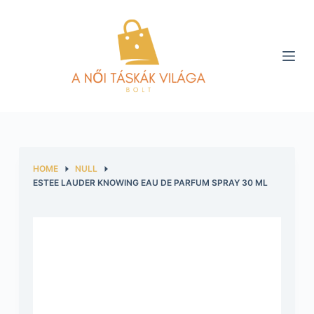
S
k
i
p
t
o
c
o
n
HOME
NULL
t
ESTEE LAUDER KNOWING EAU DE PARFUM SPRAY 30 ML
e
n
t