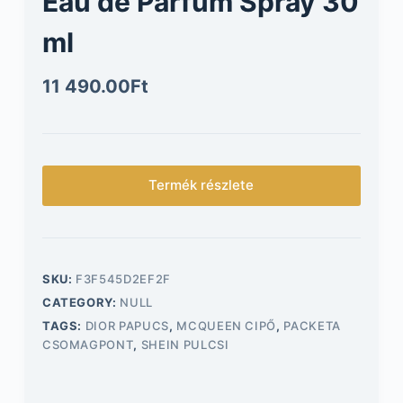
Eau de Parfum Spray 30
ml
11 490.00
Ft
Termék részlete
SKU:
F3F545D2EF2F
CATEGORY:
NULL
TAGS:
DIOR PAPUCS
,
MCQUEEN CIPŐ
,
PACKETA
CSOMAGPONT
,
SHEIN PULCSI