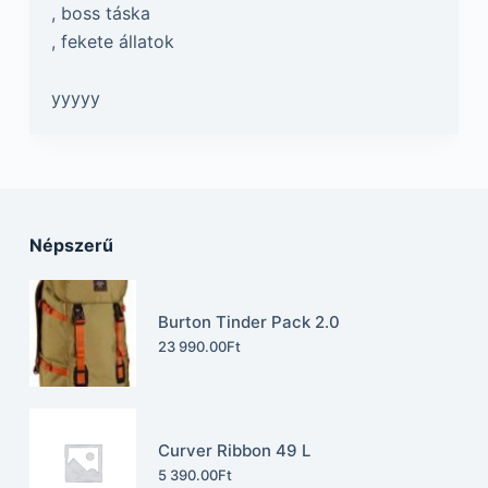
, boss táska
, fekete állatok
yyyyy
Népszerű
Burton Tinder Pack 2.0
23 990.00
Ft
Curver Ribbon 49 L
5 390.00
Ft