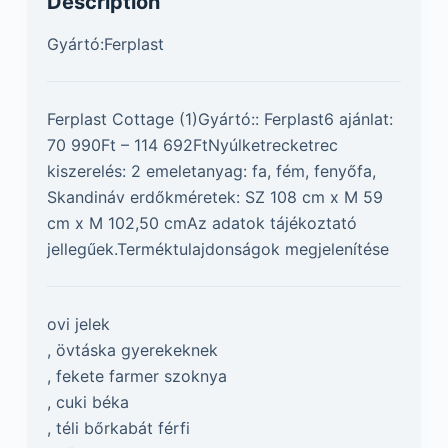
Description
Gyártó:Ferplast
Ferplast Cottage (1)Gyártó:: Ferplast6 ajánlat:
70 990Ft – 114 692FtNyúlketrecketrec
kiszerelés: 2 emeletanyag: fa, fém, fenyőfa,
Skandináv erdőkméretek: SZ 108 cm x M 59
cm x M 102,50 cmAz adatok tájékoztató
jellegűek.Terméktulajdonságok megjelenítése
ovi jelek
, övtáska gyerekeknek
, fekete farmer szoknya
, cuki béka
, téli bőrkabát férfi