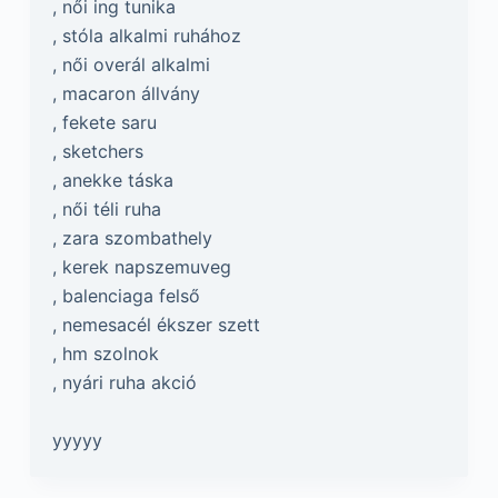
, női ing tunika
, stóla alkalmi ruhához
, női overál alkalmi
, macaron állvány
, fekete saru
, sketchers
, anekke táska
, női téli ruha
, zara szombathely
, kerek napszemuveg
, balenciaga felső
, nemesacél ékszer szett
, hm szolnok
, nyári ruha akció
yyyyy