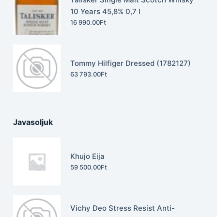
10 Years 45,8% 0,7 l
16 990.00
Ft
Tommy Hilfiger Dressed (1782127)
63 793.00
Ft
Javasoljuk
Khujo Eija
59 500.00
Ft
Vichy Deo Stress Resist Anti-