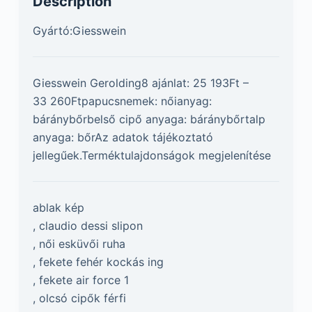
Description
Gyártó:Giesswein
Giesswein Gerolding8 ajánlat: 25 193Ft –
33 260Ftpapucsnemek: nőianyag:
báránybőrbelső cipő anyaga: báránybőrtalp
anyaga: bőrAz adatok tájékoztató
jellegűek.Terméktulajdonságok megjelenítése
ablak kép
, claudio dessi slipon
, női esküvői ruha
, fekete fehér kockás ing
, fekete air force 1
, olcsó cipők férfi