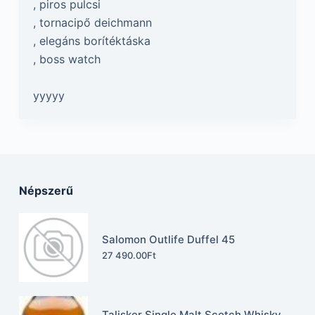
, piros pulcsi
, tornacipő deichmann
, elegáns borítéktáska
, boss watch
yyyyy
Népszerű
Salomon Outlife Duffel 45
27 490.00
Ft
Talisker Single Malt Scotch Whisky