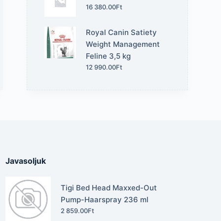
16 380.00
Ft
Royal Canin Satiety
Weight Management
Feline 3,5 kg
12 990.00
Ft
Javasoljuk
Tigi Bed Head Maxxed-Out
Pump-Haarspray 236 ml
2 859.00
Ft