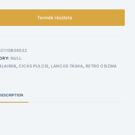
Termék részlete
3C11DB06532
ORY:
NULL
BLAIR08
,
CICÁS PULCSI
,
LÁNCOS TÁSKA
,
RETRO CSIZMA
DESCRIPTION