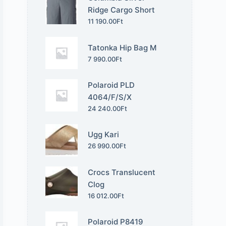
Ridge Cargo Short
11 190.00
Ft
Tatonka Hip Bag M
7 990.00
Ft
Polaroid PLD
4064/F/S/X
24 240.00
Ft
Ugg Kari
26 990.00
Ft
Crocs Translucent
Clog
16 012.00
Ft
Polaroid P8419