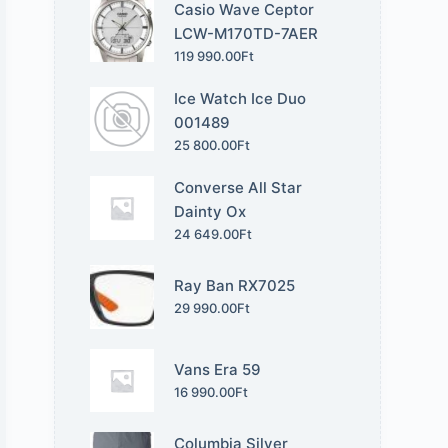
Casio Wave Ceptor
LCW-M170TD-7AER
119 990.00
Ft
Ice Watch Ice Duo
001489
25 800.00
Ft
Converse All Star
Dainty Ox
24 649.00
Ft
Ray Ban RX7025
29 990.00
Ft
Vans Era 59
16 990.00
Ft
Columbia Silver