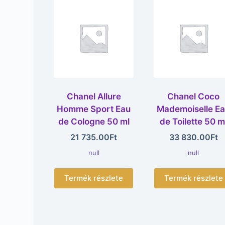
Chanel Allure
Chanel Coco
Homme Sport Eau
Mademoiselle E
de Cologne 50 ml
de Toilette 50 m
21 735.00
Ft
33 830.00
Ft
null
null
Termék részlete
Termék részlete