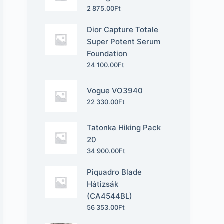
2 875.00
Ft
Dior Capture Totale
Super Potent Serum
Foundation
24 100.00
Ft
Vogue VO3940
22 330.00
Ft
Tatonka Hiking Pack
20
34 900.00
Ft
Piquadro Blade
Hátizsák
(CA4544BL)
56 353.00
Ft