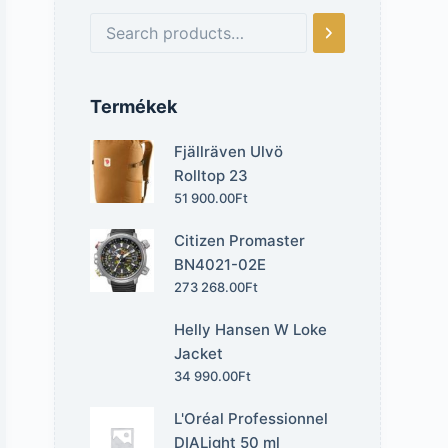
Termékek
Fjällräven Ulvö
Rolltop 23
51 900.00
Ft
Citizen Promaster
BN4021-02E
273 268.00
Ft
Helly Hansen W Loke
Jacket
34 990.00
Ft
L'Oréal Professionnel
DIALight 50 ml