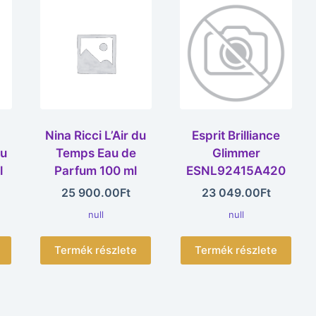
Nina Ricci L’Air du
Esprit Brilliance
au
Temps Eau de
Glimmer
l
Parfum 100 ml
ESNL92415A420
25 900.00
Ft
23 049.00
Ft
null
null
Termék részlete
Termék részlete