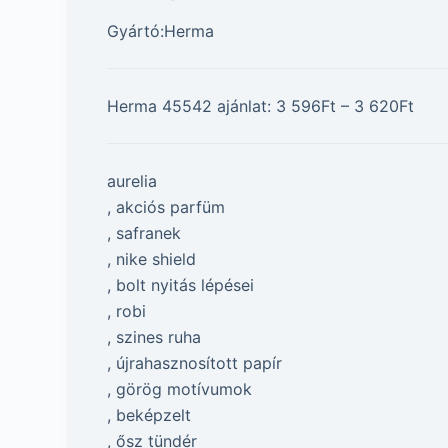
Gyártó:Herma
Herma 45542 ajánlat: 3 596Ft – 3 620Ft
aurelia
, akciós parfüm
, safranek
, nike shield
, bolt nyitás lépései
, robi
, szines ruha
, újrahasznosított papír
, görög motívumok
, beképzelt
, ősz tündér