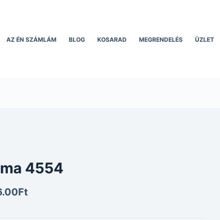
AZ ÉN SZÁMLÁM
BLOG
KOSARAD
MEGRENDELÉS
ÜZLET
rma 4554
6.00
Ft