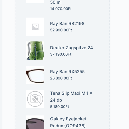
50 ml
14 070.00
Ft
Ray Ban RB2198
52 990.00
Ft
Deuter Zugspitze 24
37 190.00
Ft
Ray Ban RX5255
26 890.00
Ft
Tena Slip Maxi M 1 x
24 db
5 180.00
Ft
Oakley Eyejacket
Redux (OO9438)