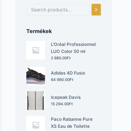
Termékek
L'Oréal Professionnel
LUO Color 50 ml
2 980.00
Ft
Adidas 4D Fusio
64 990.00
Ft
Icepeak Davis
15 294.00
Ft
Paco Rabanne Pure
XS Eau de Toilette