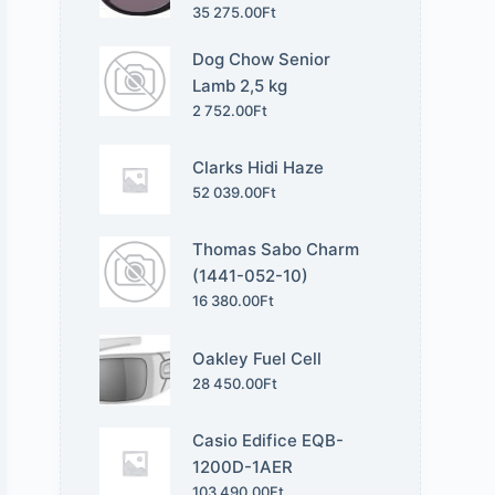
35 275.00
Ft
Dog Chow Senior
Lamb 2,5 kg
2 752.00
Ft
Clarks Hidi Haze
52 039.00
Ft
Thomas Sabo Charm
(1441-052-10)
16 380.00
Ft
Oakley Fuel Cell
28 450.00
Ft
Casio Edifice EQB-
1200D-1AER
103 490.00
Ft