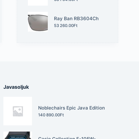
Ray Ban RB3604Ch
53 260.00
Ft
Javasoljuk
Noblechairs Epic Java Edition
140 890.00
Ft
Casio Collection F-105W-