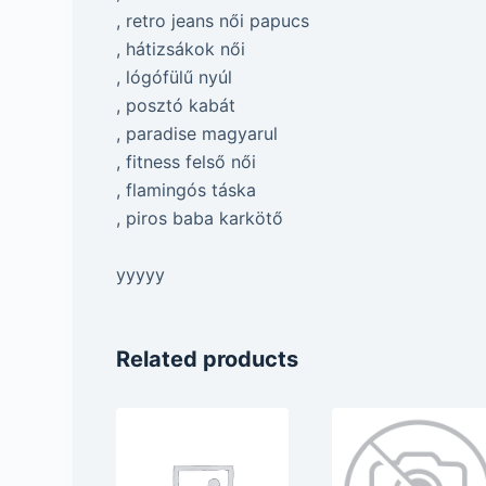
, retro jeans női papucs
, hátizsákok női
, lógófülű nyúl
, posztó kabát
, paradise magyarul
, fitness felső női
, flamingós táska
, piros baba karkötő
yyyyy
Related products