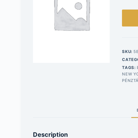
SKU:
5
CATEG
TAGS:
NEW Y
PÉNZT
Description