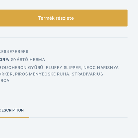
Termék részlete
BE64E7EB9F9
ORY:
GYÁRTÓ:HERMA
BOUCHERON GYŰRŰ
,
FLUFFY SLIPPER
,
NECC HARISNYA
ORKER
,
PIROS MENYECSKE RUHA
,
STRADIVARIUS
ÁRCA
DESCRIPTION