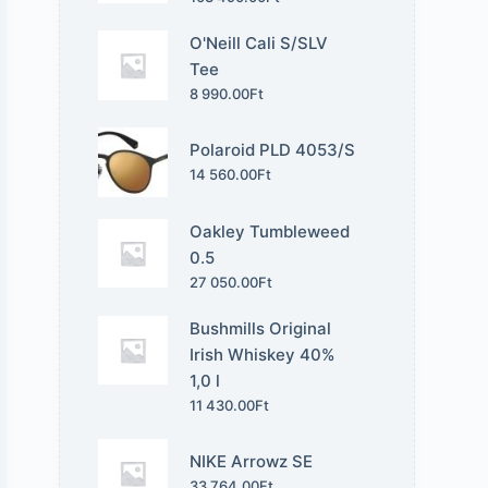
O'Neill Cali S/SLV
Tee
8 990.00
Ft
Polaroid PLD 4053/S
14 560.00
Ft
Oakley Tumbleweed
0.5
27 050.00
Ft
Bushmills Original
Irish Whiskey 40%
1,0 l
11 430.00
Ft
NIKE Arrowz SE
33 764.00
Ft