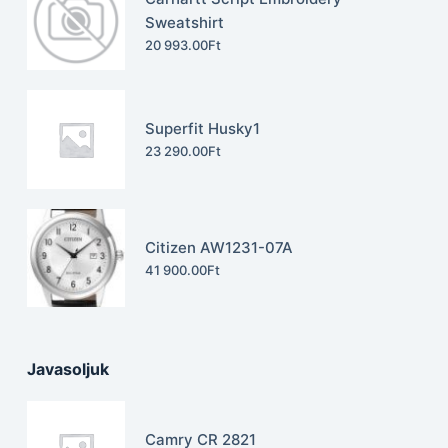
Sweatshirt
20 993.00
Ft
Superfit Husky1
23 290.00
Ft
Citizen AW1231-07A
41 900.00
Ft
Javasoljuk
Camry CR 2821