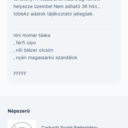
helyezze üzembe! Nem adható 36 hón…
többAz adatok tájékoztató jellegűek.
nini molnar táska
, férfi cipo
, női blézer olcsón
, nyári magassarkú szandálok
yyyyy
Népszerű
Carhartt Script Embroidery