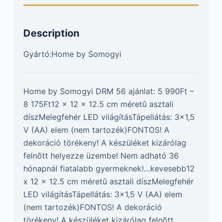
Description
Gyártó:Home by Somogyi
Home by Somogyi DRM 56 ajánlat: 5 990Ft –
8 175Ft12 x 12 x 12.5 cm méretû asztali
díszMelegfehér LED világításTápellátás: 3×1,5
V (AA) elem (nem tartozék)FONTOS! A
dekoráció törékeny! A készüléket kizárólag
felnõtt helyezze üzembe! Nem adható 36
hónapnál fiatalabb gyermeknek!…kevesebb12
x 12 x 12.5 cm méretû asztali díszMelegfehér
LED világításTápellátás: 3×1,5 V (AA) elem
(nem tartozék)FONTOS! A dekoráció
törékeny! A készüléket kizárólag felnõtt