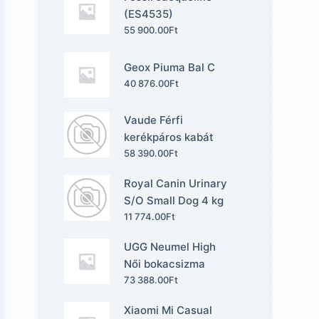
(ES4535)
55 900.00
Ft
Geox Piuma Bal C
40 876.00
Ft
Vaude Férfi
kerékpáros kabát
58 390.00
Ft
Royal Canin Urinary
S/O Small Dog 4 kg
11 774.00
Ft
UGG Neumel High
Női bokacsizma
73 388.00
Ft
Xiaomi Mi Casual