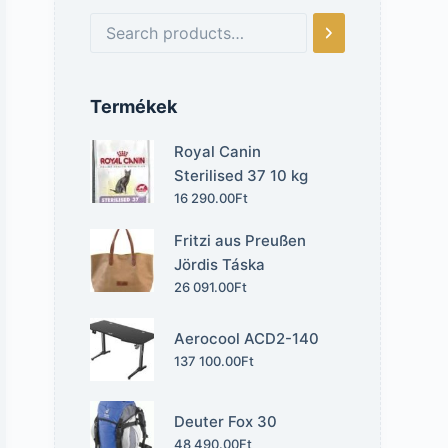
Termékek
Royal Canin
Sterilised 37 10 kg
16 290.00
Ft
Fritzi aus Preußen
Jördis Táska
26 091.00
Ft
Aerocool ACD2-140
137 100.00
Ft
Deuter Fox 30
48 490.00
Ft