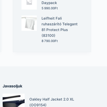
Daypack
5 990.00
Ft
Leifheit Fali
ruhaszárító Telegant
81 Protect Plus
(83100)
8 790.00
Ft
Javasoljuk
Oakley Half Jacket 2.0 XL
(OO9154)