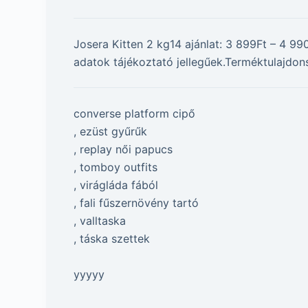
Josera Kitten 2 kg14 ajánlat: 3 899Ft – 4 9
adatok tájékoztató jellegűek.Terméktulajdo
converse platform cipő
, ezüst gyűrűk
, replay női papucs
, tomboy outfits
, virágláda fából
, fali fűszernövény tartó
, valltaska
, táska szettek
yyyyy