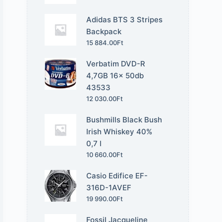
Adidas BTS 3 Stripes
Backpack
15 884.00
Ft
Verbatim DVD-R
4,7GB 16x 50db
43533
12 030.00
Ft
Bushmills Black Bush
Irish Whiskey 40%
0,7 l
10 660.00
Ft
Casio Edifice EF-
316D-1AVEF
19 990.00
Ft
Fossil Jacqueline