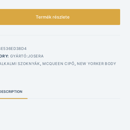
Termék részlete
3E536ED38D4
ORY:
GYÁRTÓ:JOSERA
ALKALMI SZOKNYÁK
,
MCQUEEN CIPŐ
,
NEW YORKER BODY
DESCRIPTION