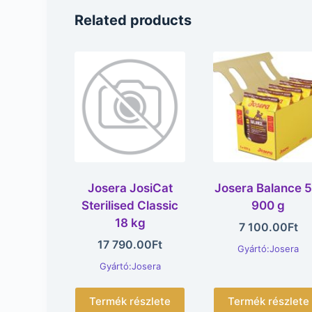
Related products
Josera JosiCat
Josera Balance 5
Sterilised Classic
900 g
18 kg
7 100.00
Ft
17 790.00
Ft
Gyártó:Josera
Gyártó:Josera
Termék részlete
Termék részlete