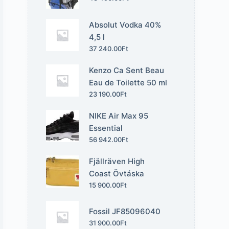
Absolut Vodka 40%
4,5 l
37 240.00
Ft
Kenzo Ca Sent Beau
Eau de Toilette 50 ml
23 190.00
Ft
NIKE Air Max 95
Essential
56 942.00
Ft
Fjällräven High
Coast Övtáska
15 900.00
Ft
Fossil JF85096040
31 900.00
Ft