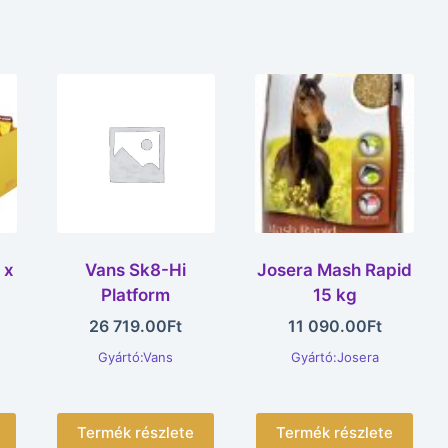
 x
Vans Sk8-Hi
Josera Mash Rapid
Platform
15 kg
26 719.00
Ft
11 090.00
Ft
Gyártó:Vans
Gyártó:Josera
Termék részlete
Termék részlete