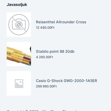
Javasoljuk
Reisenthel Allrounder Cross
12 490.00
Ft
Stabilo point 88 20db
4 260.00
Ft
Casio G-Shock GWG-2000-1A5ER
299 990.00
Ft