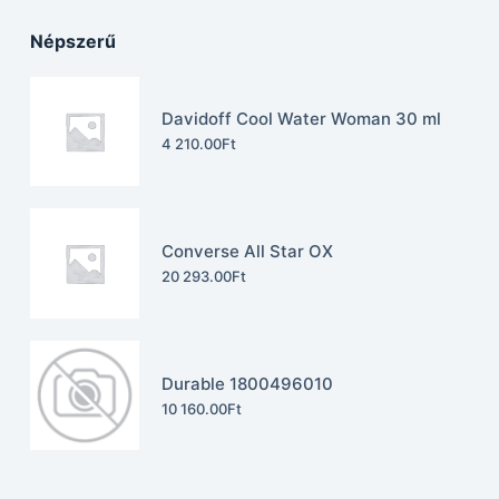
Népszerű
Davidoff Cool Water Woman 30 ml
4 210.00
Ft
Converse All Star OX
20 293.00
Ft
Durable 1800496010
10 160.00
Ft