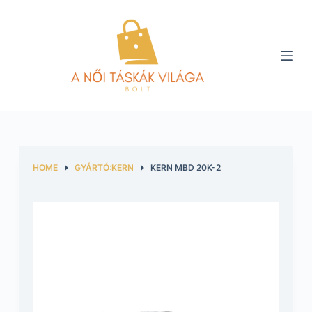
S
k
i
p
t
o
c
o
n
HOME
GYÁRTÓ:KERN
KERN MBD 20K-2
t
e
n
t