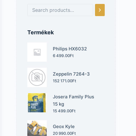
Termékek
Philips HX6032
6 499.00
Ft
Zeppelin 7264-3
152 171.00
Ft
Josera Family Plus
15 kg
15 499.00
Ft
Geox Kyle
20 990.00
Ft