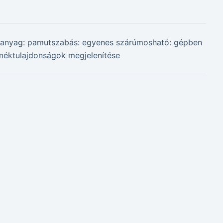
meranyag: pamutszabás: egyenes szárúmosható: gépben
méktulajdonságok megjelenítése