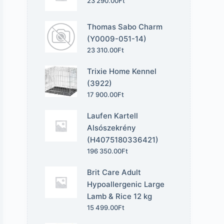
23 290.00
Ft
Thomas Sabo Charm
(Y0009-051-14)
23 310.00
Ft
Trixie Home Kennel
(3922)
17 900.00
Ft
Laufen Kartell
Alsószekrény
(H4075180336421)
196 350.00
Ft
Brit Care Adult
Hypoallergenic Large
Lamb & Rice 12 kg
15 499.00
Ft