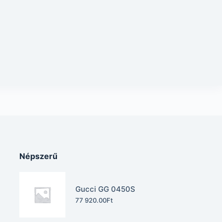
Népszerű
Gucci GG 0450S
77 920.00
Ft