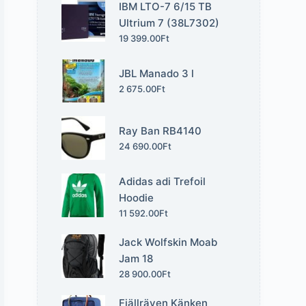
IBM LTO-7 6/15 TB
Ultrium 7 (38L7302)
19 399.00
Ft
JBL Manado 3 l
2 675.00
Ft
Ray Ban RB4140
24 690.00
Ft
Adidas adi Trefoil
Hoodie
11 592.00
Ft
Jack Wolfskin Moab
Jam 18
28 900.00
Ft
Fjällräven Känken