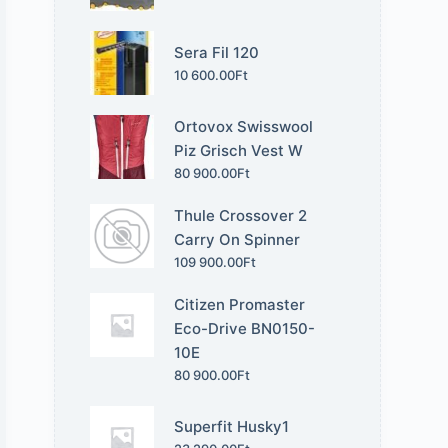
Sera Fil 120
10 600.00
Ft
Ortovox Swisswool
Piz Grisch Vest W
80 900.00
Ft
Thule Crossover 2
Carry On Spinner
109 900.00
Ft
Citizen Promaster
Eco-Drive BN0150-
10E
80 900.00
Ft
Superfit Husky1