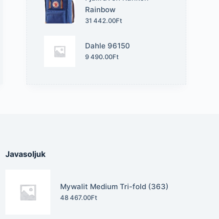
Rainbow
31 442.00
Ft
Dahle 96150
9 490.00
Ft
Javasoljuk
Mywalit Medium Tri-fold (363)
48 467.00
Ft