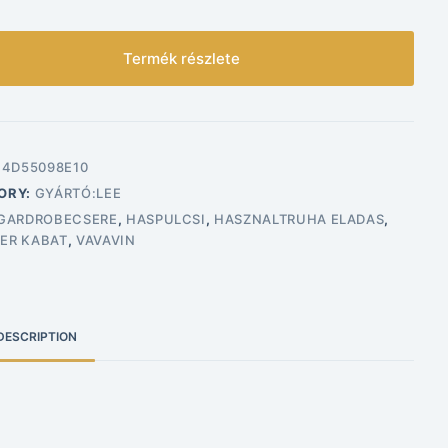
Termék részlete
14D55098E10
ORY:
GYÁRTÓ:LEE
GARDROBECSERE
,
HASPULCSI
,
HASZNALTRUHA ELADAS
,
ER KABAT
,
VAVAVIN
DESCRIPTION