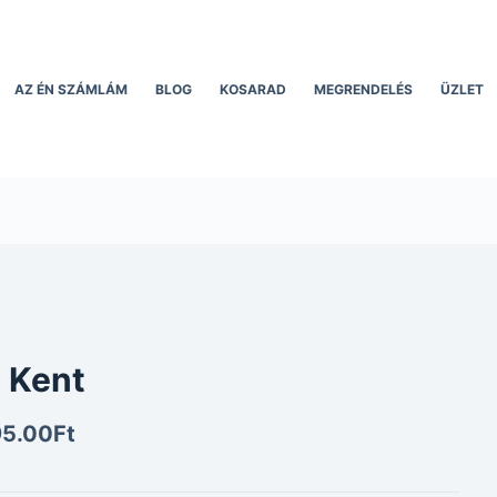
AZ ÉN SZÁMLÁM
BLOG
KOSARAD
MEGRENDELÉS
ÜZLET
 Kent
95.00
Ft