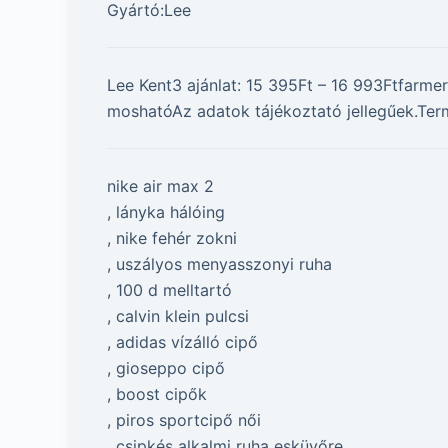
Gyártó:Lee
Lee Kent3 ajánlat: 15 395Ft – 16 993Ftfar
moshatóAz adatok tájékoztató jellegűek.Ter
nike air max 2
, lányka hálóing
, nike fehér zokni
, uszályos menyasszonyi ruha
, 100 d melltartó
, calvin klein pulcsi
, adidas vízálló cipő
, gioseppo cipő
, boost cipők
, piros sportcipő női
, csipkés alkalmi ruha esküvőre