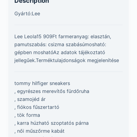
Description
Gyártó:Lee
Lee Leola15 909Ft farmeranyag: elasztán,
pamutszabás: csizma szabásúmosható:
gépben moshatóAz adatok tájékoztató
jellegűek.Terméktulajdonságok megjelenítése
tommy hilfiger sneakers
, egyrészes merevítős fürdőruha
, szamojéd ár
, fiókos fűszertartó
, tök forma
, karra húzható szoptatós párna
, női műszőrme kabát