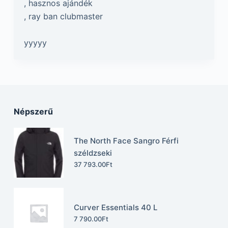
, hasznos ajándék
, ray ban clubmaster
yyyyy
Népszerű
The North Face Sangro Férfi
széldzseki
37 793.00
Ft
Curver Essentials 40 L
7 790.00
Ft