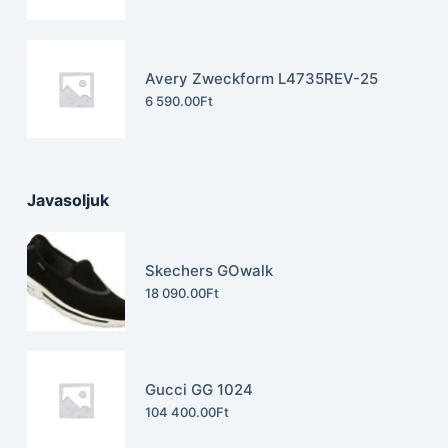
Avery Zweckform L4735REV-25
6 590.00
Ft
Javasoljuk
Skechers GOwalk
18 090.00
Ft
Gucci GG 1024
104 400.00
Ft