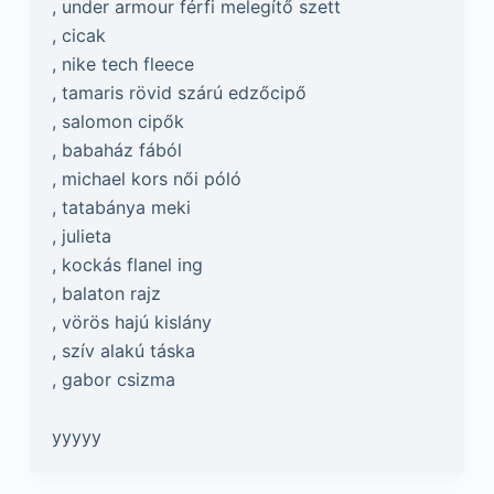
, under armour férfi melegítő szett
, cicak
, nike tech fleece
, tamaris rövid szárú edzőcipő
, salomon cipők
, babaház fából
, michael kors női póló
, tatabánya meki
, julieta
, kockás flanel ing
, balaton rajz
, vörös hajú kislány
, szív alakú táska
, gabor csizma
yyyyy