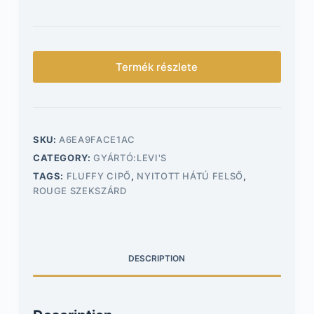
Termék részlete
SKU:
A6EA9FACE1AC
CATEGORY:
GYÁRTÓ:LEVI'S
TAGS:
FLUFFY CIPŐ
,
NYITOTT HÁTÚ FELSŐ
,
ROUGE SZEKSZÁRD
DESCRIPTION