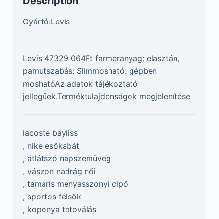
Description
Gyártó:Levis
Levis 47329 064Ft farmeranyag: elasztán,
pamutszabás: Slimmosható: gépben
moshatóAz adatok tájékoztató
jellegűek.Terméktulajdonságok megjelenítése
lacoste bayliss
, nike esőkabát
, átlátszó napszemüveg
, vászon nadrág női
, tamaris menyasszonyi cipő
, sportos felsők
, koponya tetoválás