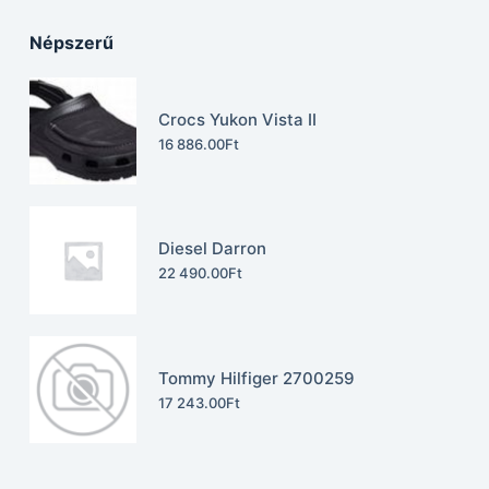
Népszerű
Crocs Yukon Vista II
16 886.00
Ft
Diesel Darron
22 490.00
Ft
Tommy Hilfiger 2700259
17 243.00
Ft