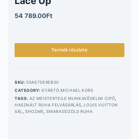
Lace Up
54 789.00
Ft
Termék részlete
SKU:
50AE75E9EB0C
CATEGORY:
GYÁRTÓ:MICHAEL KORS
TAGS:
AZ MEISTERTEILE MUNKAVÉDELMI CIPŐ
,
HASZNÁLT RUHA FELVÁSÁRLÁS
,
LOUIS VUITTON
SÁL
,
SHOZME
,
SMARAGDZÖLD RUHA