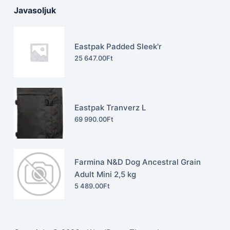
Javasoljuk
Eastpak Padded Sleek'r
25 647.00
Ft
Eastpak Tranverz L
69 990.00
Ft
Farmina N&D Dog Ancestral Grain
Adult Mini 2,5 kg
5 489.00
Ft