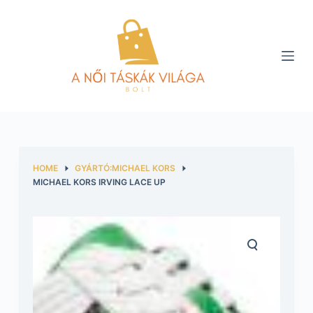
S
k
i
p
t
o
c
o
n
HOME
GYÁRTÓ:MICHAEL KORS
t
MICHAEL KORS IRVING LACE UP
e
n
t