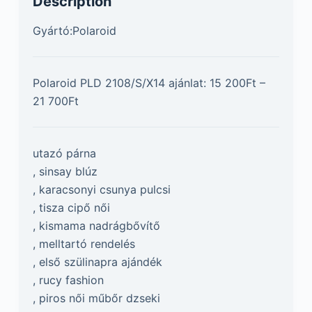
Description
Gyártó:Polaroid
Polaroid PLD 2108/S/X14 ajánlat: 15 200Ft –
21 700Ft
utazó párna
, sinsay blúz
, karacsonyi csunya pulcsi
, tisza cipő női
, kismama nadrágbővítő
, melltartó rendelés
, első szülinapra ajándék
, rucy fashion
, piros női műbőr dzseki