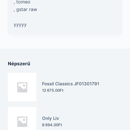
, tomeo
, gstar raw
yyyyy
Népszerű
Fossil Classics JF01301791
12 675.00
Ft
Only Liv
8 694.00
Ft