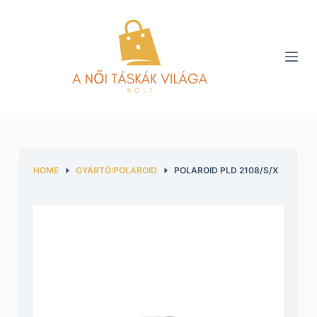
S
k
i
p
t
o
c
o
n
HOME
GYÁRTÓ:POLAROID
POLAROID PLD 2108/S/X
t
e
n
t