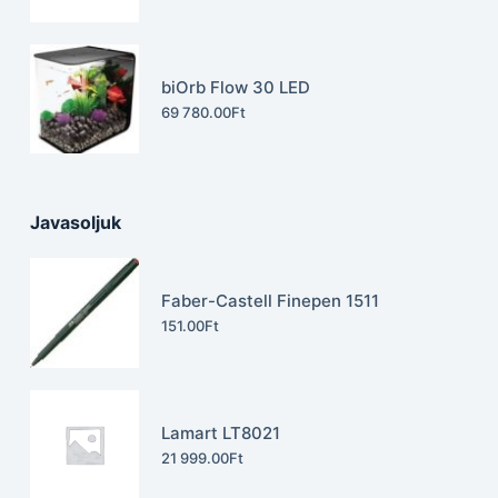
biOrb Flow 30 LED
69 780.00
Ft
Javasoljuk
Faber-Castell Finepen 1511
151.00
Ft
Lamart LT8021
21 999.00
Ft