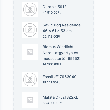
Durable 5912
41 910.00
Ft
Savic Dog Residence
46 x 61 x 53 cm
22 112.00
Ft
Blomus Windlicht
Nero Illatgyertya és
mécsestartó (65552)
14 900.00
Ft
Fossil JF17963040
18 141.00
Ft
Makita DFJ213Z2XL
56 490.00
Ft