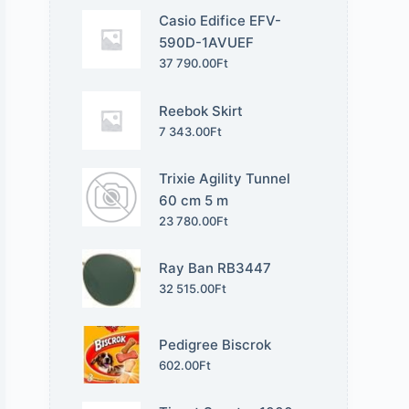
Casio Edifice EFV-
590D-1AVUEF
37 790.00
Ft
Reebok Skirt
7 343.00
Ft
Trixie Agility Tunnel
60 cm 5 m
23 780.00
Ft
Ray Ban RB3447
32 515.00
Ft
Pedigree Biscrok
602.00
Ft