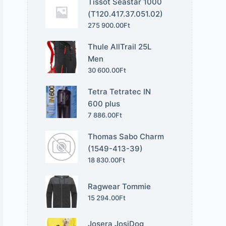
Tissot Seastar 1000
(T120.417.37.051.02)
275 900.00
Ft
Thule AllTrail 25L
Men
30 600.00
Ft
Tetra Tetratec IN
600 plus
7 886.00
Ft
Thomas Sabo Charm
(1549-413-39)
18 830.00
Ft
Ragwear Tommie
15 294.00
Ft
Josera JosiDog