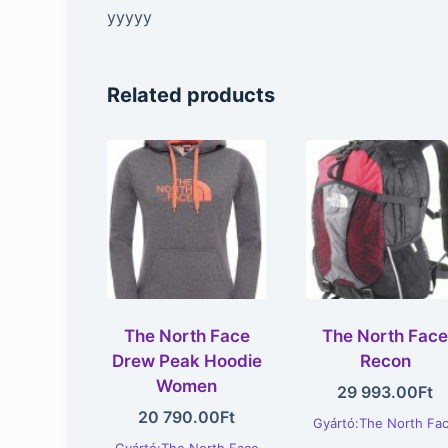
yyyyy
Related products
The North Face
The North Fac
Drew Peak Hoodie
Recon
Women
29 993.00
Ft
20 790.00
Ft
Gyártó:The North Fa