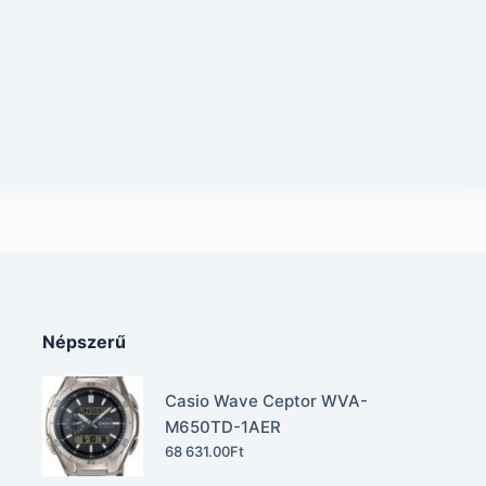
Népszerű
Casio Wave Ceptor WVA-
M650TD-1AER
68 631.00
Ft