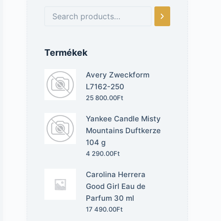
Termékek
Avery Zweckform
L7162-250
25 800.00
Ft
Yankee Candle Misty
Mountains Duftkerze
104 g
4 290.00
Ft
Carolina Herrera
Good Girl Eau de
Parfum 30 ml
17 490.00
Ft