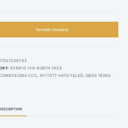
Termék részlete
D7527CDE793
ORY:
GYÁRTÓ:THE NORTH FACE
COMBCSIZMA CCC
,
NYITOTT HÁTÚ FELSŐ
,
OBAG TÁSKA
DESCRIPTION