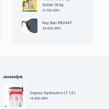
Solido 18 kg
12 100.00
Ft
Ray Ban RB2447
34 825.00
Ft
Javasoljuk
Osprey Hydraulics LT 1,5 l
14 900.00
Ft