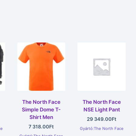
e
The North Face
The North Face
Simple Dome T-
NSE Light Pant
Shirt Men
29 349.00
Ft
7 318.00
Ft
ce
Gyártó:The North Face