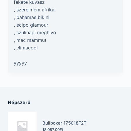
fekete kuvasz
, szerelmem afrika
, bahamas bikini
, ecipo glamour
, szülinapi meghivó
, mac mammut
, climacool
yyyyy
Népszerű
Bullboxer 175018F2T
18 087.00
Ft