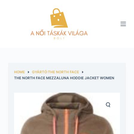
S
k
i
p
t
o
c
o
n
HOME
GYÁRTÓ:THE NORTH FACE
t
THE NORTH FACE MEZZALUNA HODDIE JACKET WOMEN
e
n
t