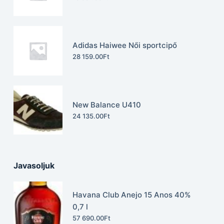
Adidas Haiwee Női sportcipő
28 159.00
Ft
New Balance U410
24 135.00
Ft
Javasoljuk
Havana Club Anejo 15 Anos 40%
0,7 l
57 690.00
Ft