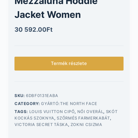
Mezzaluna Hoddie
Jacket Women
30 592.00
Ft
Termék részlete
SKU:
6DBF0131EABA
CATEGORY:
GYÁRTÓ:THE NORTH FACE
TAGS:
LOUIS VUITTON CIPŐ
,
NŐI OVERÁL
,
SKÓT
KOCKÁS SZOKNYA
,
SZŐRMÉS FARMERKABÁT
,
VICTORIA SECRET TÁSKA
,
ZOKNI CSIZMA