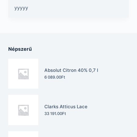
yyyyy
Népszerű
Absolut Citron 40% 0,7 l
6 089.00
Ft
Clarks Atticus Lace
33 191.00
Ft