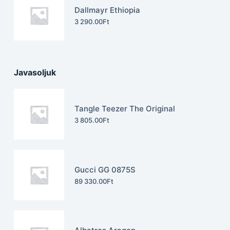
Dallmayr Ethiopia
3 290.00
Ft
Javasoljuk
Tangle Teezer The Original
3 805.00
Ft
Gucci GG 0875S
89 330.00
Ft