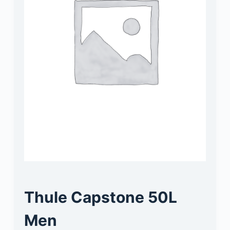
Thule Capstone 50L
Men