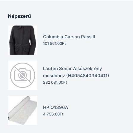
Népszerű
Columbia Carson Pass II
101 561.00
Ft
Laufen Sonar Alsószekrény
mosdóhoz (H4054840340411)
282 081.00
Ft
HP Q1396A
4 756.00
Ft