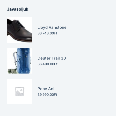
Javasoljuk
Lloyd Vanstone
33 743.00
Ft
Deuter Trail 30
36 490.00
Ft
Pepe Ani
39 990.00
Ft