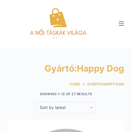
S
k
i
p
t
o
c
o
Gyártó:Happy Dog
n
t
e
HOME
GYÁRTÓ:HAPPY DOG
n
SHOWING 1–12 OF 27 RESULTS
t