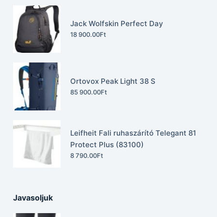
Jack Wolfskin Perfect Day
18 900.00
Ft
Ortovox Peak Light 38 S
85 900.00
Ft
Leifheit Fali ruhaszárító Telegant 81
Protect Plus (83100)
8 790.00
Ft
Javasoljuk