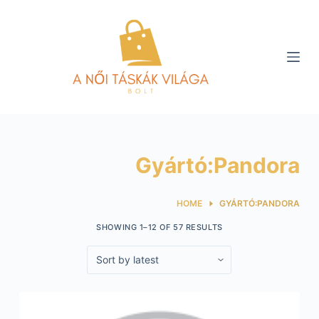
S
k
i
p
t
o
c
o
Gyártó:Pandora
n
t
e
HOME
GYÁRTÓ:PANDORA
n
SHOWING 1–12 OF 57 RESULTS
t