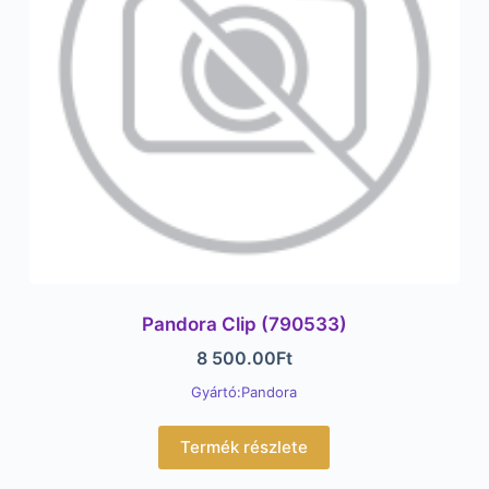
Pandora Clip (790533)
8 500.00
Ft
Gyártó:Pandora
Termék részlete