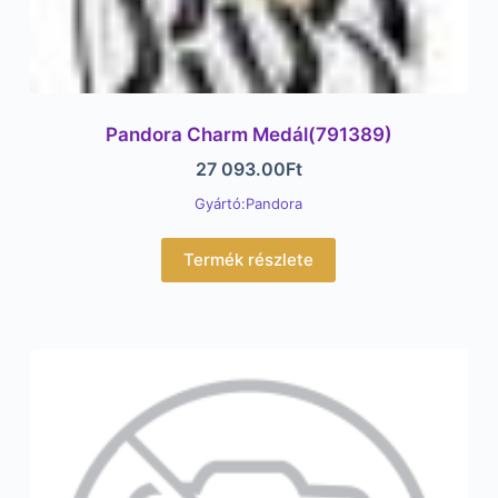
Pandora Charm Medál(791389)
27 093.00
Ft
Gyártó:Pandora
Termék részlete