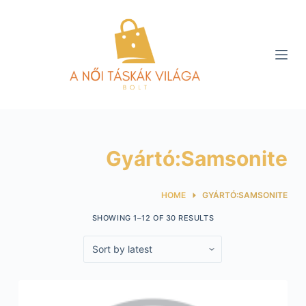
S
k
i
p
t
o
c
o
Gyártó:Samsonite
n
t
e
HOME
GYÁRTÓ:SAMSONITE
n
SHOWING 1–12 OF 30 RESULTS
t