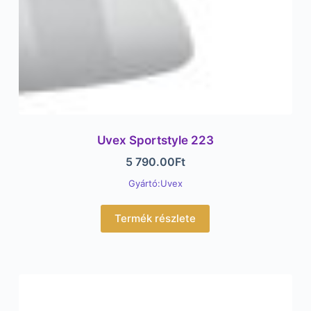
Uvex Sportstyle 223
5 790.00
Ft
Gyártó:Uvex
Termék részlete