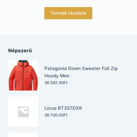
Termék részlete
Népszerű
Patagonia Down Sweater Full Zip
Hoody Men
36 592.00
Ft
Lorus RT357DX9
38 700.00
Ft