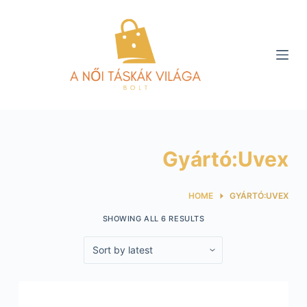
S
k
i
p
t
o
c
o
Gyártó:Uvex
n
t
e
HOME
GYÁRTÓ:UVEX
n
SHOWING ALL 6 RESULTS
t