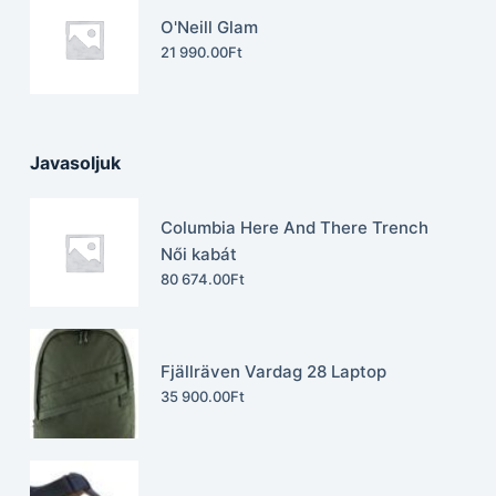
O'Neill Glam
21 990.00
Ft
Javasoljuk
Columbia Here And There Trench
Női kabát
80 674.00
Ft
Fjällräven Vardag 28 Laptop
35 900.00
Ft