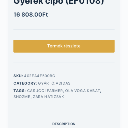
Gyerek cipő (EF0108)
16 808.00
Ft
Termék részlete
SKU:
402EA4F500BC
CATEGORY:
GYÁRTÓ:ADIDAS
TAGS:
CASUCCI FARMER
,
OLA VOGA KABAT
,
SHOZME
,
ZARA HÁTIZSÁK
DESCRIPTION