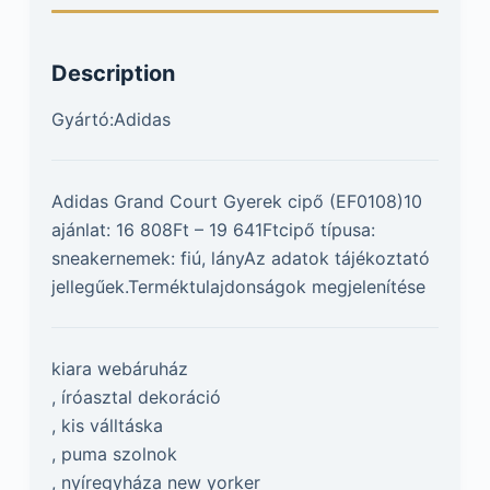
Description
Gyártó:Adidas
Adidas Grand Court Gyerek cipő (EF0108)10
ajánlat: 16 808Ft – 19 641Ftcipő típusa:
sneakernemek: fiú, lányAz adatok tájékoztató
jellegűek.Terméktulajdonságok megjelenítése
kiara webáruház
, íróasztal dekoráció
, kis válltáska
, puma szolnok
, nyíregyháza new yorker