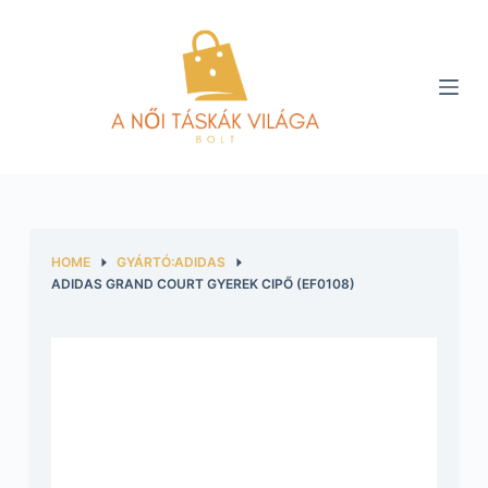
S
k
i
p
t
o
c
o
n
HOME
GYÁRTÓ:ADIDAS
t
ADIDAS GRAND COURT GYEREK CIPŐ (EF0108)
e
n
t