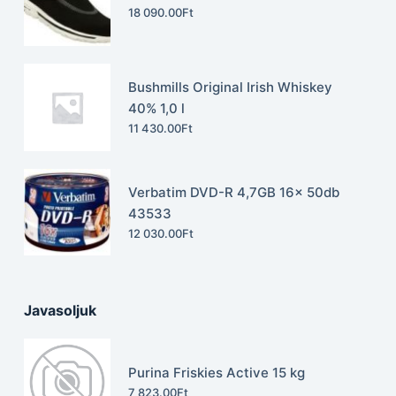
18 090.00
Ft
Bushmills Original Irish Whiskey
40% 1,0 l
11 430.00
Ft
Verbatim DVD-R 4,7GB 16x 50db
43533
12 030.00
Ft
Javasoljuk
Purina Friskies Active 15 kg
7 823.00
Ft