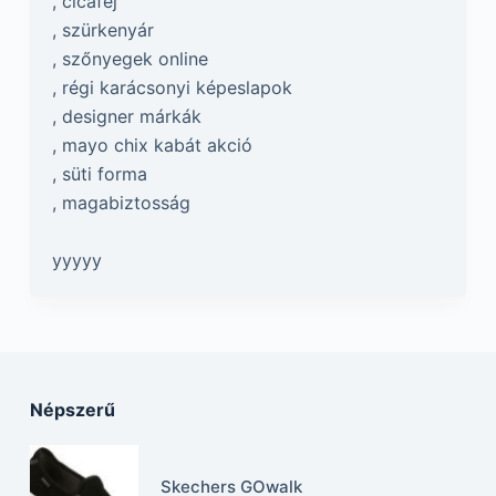
, cicafej
, szürkenyár
, szőnyegek online
, régi karácsonyi képeslapok
, designer márkák
, mayo chix kabát akció
, süti forma
, magabiztosság
yyyyy
Népszerű
Skechers GOwalk