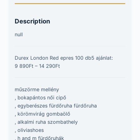
Description
null
Durex London Red epres 100 db5 ajánlat:
9 890Ft – 14 290Ft
műszörme mellény
, bokapántos női cipő
, egyberészes fürdőruha fürdőruha
, körömvirág gombaölő
, alkalmi ruha szombathely
, oliviashoes
, h and m fürdőruhák