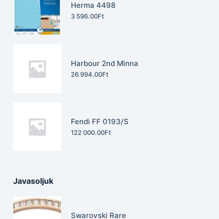
Herma 4498
3 596.00
Ft
Harbour 2nd Minna
26 994.00
Ft
Fendi FF 0193/S
122 000.00
Ft
Javasoljuk
Swarovski Rare