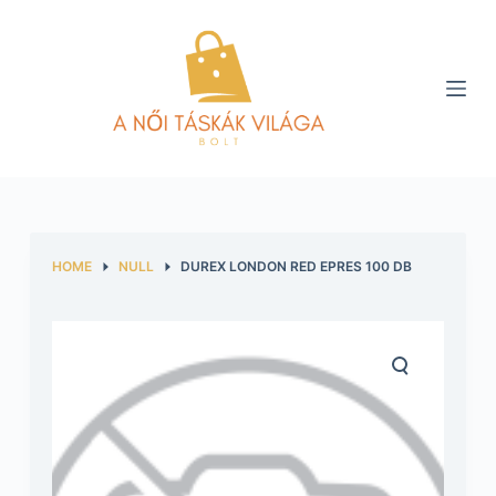
S
k
i
p
t
o
c
o
n
HOME
NULL
DUREX LONDON RED EPRES 100 DB
t
e
n
t