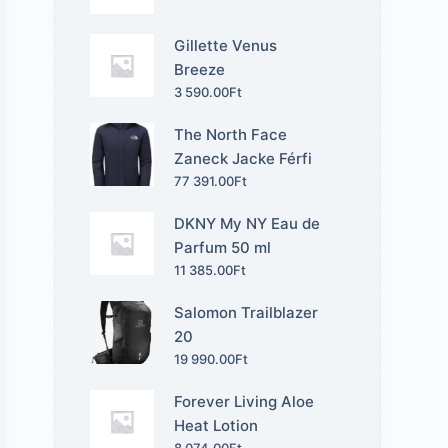
Gillette Venus
Breeze
3 590.00
Ft
The North Face
Zaneck Jacke Férfi
77 391.00
Ft
DKNY My NY Eau de
Parfum 50 ml
11 385.00
Ft
Salomon Trailblazer
20
19 990.00
Ft
Forever Living Aloe
Heat Lotion
8 074.00
Ft