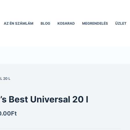
AZ ÉN SZÁMLÁM
BLOG
KOSARAD
MEGRENDELÉS
ÜZLET
L 20 L
’s Best Universal 20 l
0.00
Ft