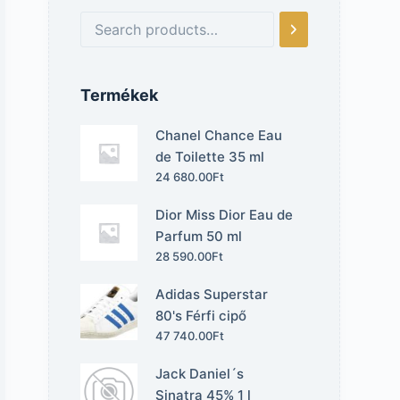
Termékek
Chanel Chance Eau
de Toilette 35 ml
24 680.00
Ft
Dior Miss Dior Eau de
Parfum 50 ml
28 590.00
Ft
Adidas Superstar
80's Férfi cipő
47 740.00
Ft
Jack Daniel´s
Sinatra 45% 1 l