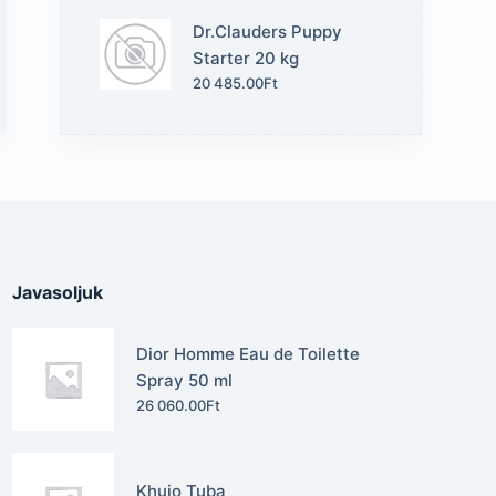
Dr.Clauders Puppy
Starter 20 kg
20 485.00
Ft
Javasoljuk
Dior Homme Eau de Toilette
Spray 50 ml
26 060.00
Ft
Khujo Tuba