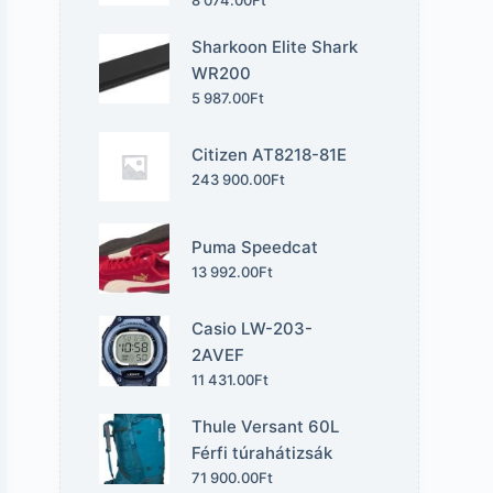
Sharkoon Elite Shark
WR200
5 987.00
Ft
Citizen AT8218-81E
243 900.00
Ft
Puma Speedcat
13 992.00
Ft
Casio LW-203-
2AVEF
11 431.00
Ft
Thule Versant 60L
Férfi túrahátizsák
71 900.00
Ft