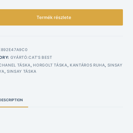
Termék részlete
E892E47A9C0
ORY:
GYÁRTÓ:CAT'S BEST
CHANEL TÁSKA
,
HORGOLT TÁSKA
,
KANTÁROS RUHA
,
SINSAY
YA
,
SINSAY TÁSKA
DESCRIPTION