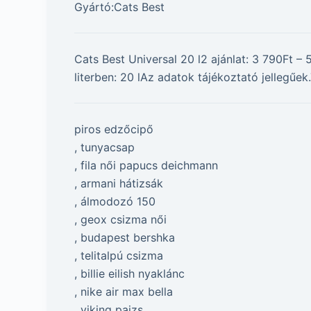
Gyártó:Cats Best
Cats Best Universal 20 l2 ajánlat: 3 790Ft
literben: 20 lAz adatok tájékoztató jellegű
piros edzőcipő
, tunyacsap
, fila női papucs deichmann
, armani hátizsák
, álmodozó 150
, geox csizma női
, budapest bershka
, telitalpú csizma
, billie eilish nyaklánc
, nike air max bella
, viking pajzs