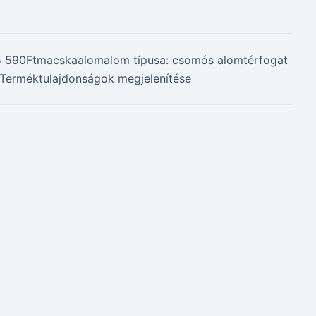
 – 5 590Ftmacskaalomalom típusa: csomós alomtérfogat
ek.Terméktulajdonságok megjelenítése