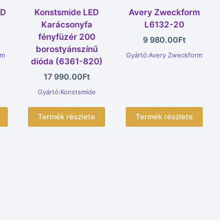
ED
Konstsmide LED
Avery Zweckform
Karácsonyfa
L6132-20
fényfüzér 200
9 980.00
Ft
borostyánszínű
um
Gyártó:Avery Zweckform
dióda (6361-820)
17 990.00
Ft
Gyártó:Konstsmide
Termék részlete
Termék részlete