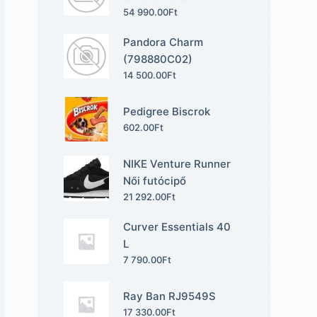
54 990.00
Ft
Pandora Charm
(798880C02)
14 500.00
Ft
Pedigree Biscrok
602.00
Ft
NIKE Venture Runner
Női futócipő
21 292.00
Ft
Curver Essentials 40
L
7 790.00
Ft
Ray Ban RJ9549S
17 330.00
Ft