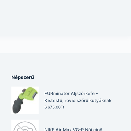
Népszerű
FURminator Aljszőrkefe -
Kistestű, rövid szőrű kutyáknak
6 675.00
Ft
NIKE Air Max VG-R Női cipő