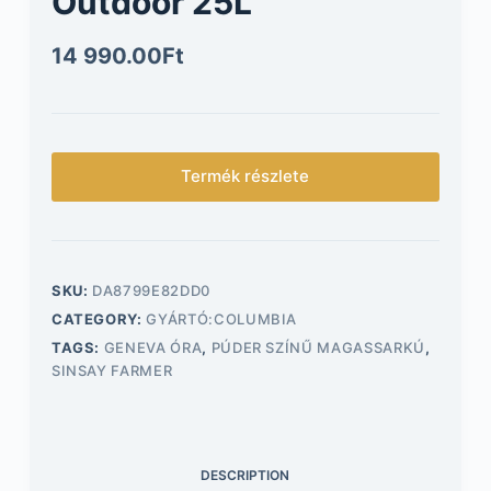
Outdoor 25L
14 990.00
Ft
Termék részlete
SKU:
DA8799E82DD0
CATEGORY:
GYÁRTÓ:COLUMBIA
TAGS:
GENEVA ÓRA
,
PÚDER SZÍNŰ MAGASSARKÚ
,
SINSAY FARMER
DESCRIPTION