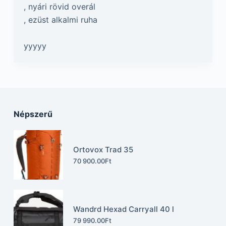
, nyári rövid overál
, ezüst alkalmi ruha
yyyyy
Népszerű
Ortovox Trad 35
70 900.00
Ft
Wandrd Hexad Carryall 40 l
79 990.00
Ft