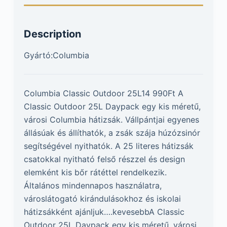
Description
Gyártó:Columbia
Columbia Classic Outdoor 25L14 990Ft A
Classic Outdoor 25L Daypack egy kis méretű,
városi Columbia hátizsák. Vállpántjai egyenes
állásúak és állíthatók, a zsák szája húzózsinór
segítségével nyithatók. A 25 literes hátizsák
csatokkal nyitható felső részzel és design
elemként kis bőr rátéttel rendelkezik.
Általános mindennapos használatra,
városlátogató kirándulásokhoz és iskolai
hátizsákként ajánljuk….kevesebbA Classic
Outdoor 25L Daypack egy kis méretű, városi