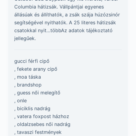
Columbia hátizsák. Vállpántjai egyenes
állásúak és állíthatók, a zsák szája húzózsinór
segítségével nyithatók. A 25 literes hátizsák
csatokkal nyit…többAz adatok tájékoztató
jellegűek.
gucci férfi cipő
, fekete arany cipő
, moa táska
, brandshop
, guess női melegítő
, onle
, biciklis nadrág
, vatera foxpost házhoz
, oldalzsebes női nadrág
, tavaszi festmények