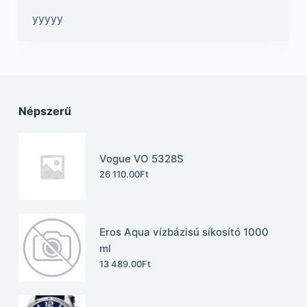
yyyyy
Népszerű
Vogue VO 5328S
26 110.00
Ft
Eros Aqua vízbázisú síkosító 1000
ml
13 489.00
Ft