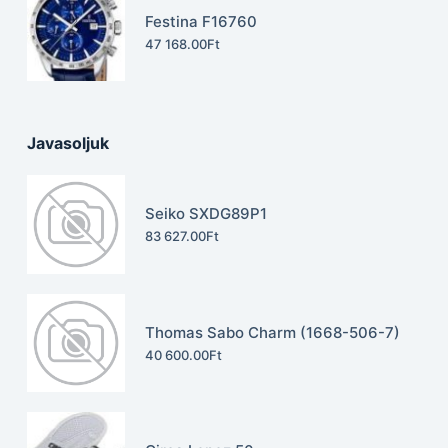
Festina F16760
47 168.00
Ft
Javasoljuk
Seiko SXDG89P1
83 627.00
Ft
Thomas Sabo Charm (1668-506-7)
40 600.00
Ft