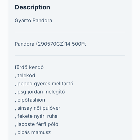
Description
Gyártó:Pandora
Pandora (290570CZ)14 500Ft
fürdő kendő
, telekód
, pepco gyerek melltartó
, psg jordan melegítő
, cipőfashion
, sinsay női pulóver
, fekete nyári ruha
, lacoste férfi póló
, cicás mamusz