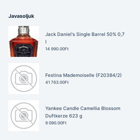
Javasoljuk
Jack Daniel's Single Barrel 50% 0,7
l
14 990.00
Ft
Festina Mademoiselle (F20384/2)
41 763.00
Ft
Yankee Candle Camellia Blossom
Duftkerze 623 g
9 090.00
Ft