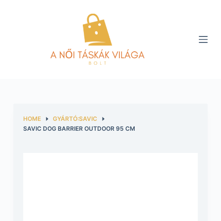
S
k
i
p
t
o
c
o
n
HOME
GYÁRTÓ:SAVIC
t
SAVIC DOG BARRIER OUTDOOR 95 CM
e
n
t