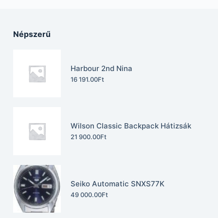
Népszerű
Harbour 2nd Nina
16 191.00
Ft
Wilson Classic Backpack Hátizsák
21 900.00
Ft
Seiko Automatic SNXS77K
49 000.00
Ft