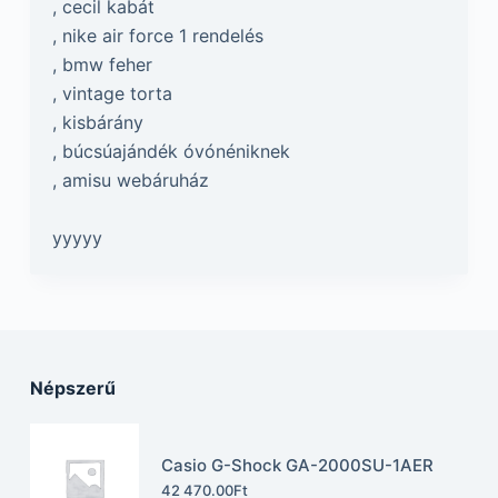
, cecil kabát
, nike air force 1 rendelés
, bmw feher
, vintage torta
, kisbárány
, búcsúajándék óvónéniknek
, amisu webáruház
yyyyy
Népszerű
Casio G-Shock GA-2000SU-1AER
42 470.00
Ft