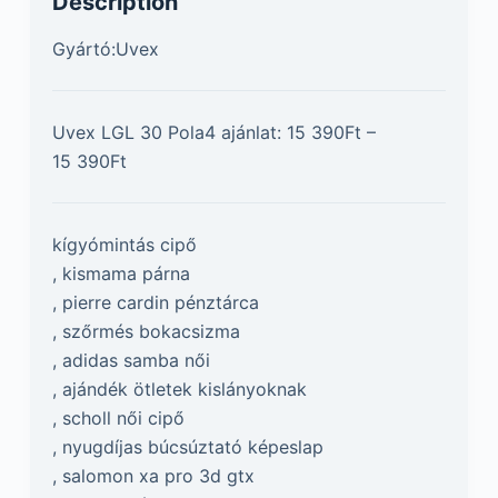
Description
Gyártó:Uvex
Uvex LGL 30 Pola4 ajánlat: 15 390Ft –
15 390Ft
kígyómintás cipő
, kismama párna
, pierre cardin pénztárca
, szőrmés bokacsizma
, adidas samba női
, ajándék ötletek kislányoknak
, scholl női cipő
, nyugdíjas búcsúztató képeslap
, salomon xa pro 3d gtx