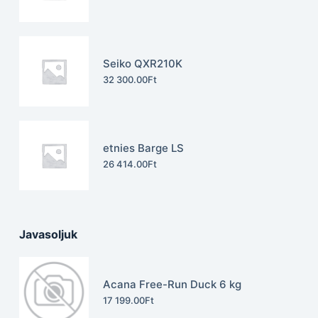
Seiko QXR210K
32 300.00
Ft
etnies Barge LS
26 414.00
Ft
Javasoljuk
Acana Free-Run Duck 6 kg
17 199.00
Ft