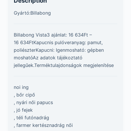
Description
Gyártó:Billabong
Billabong Vista3 ajánlat: 16 634Ft –
16 634FtKapucnis pulóveranyag: pamut,
poliészterKapucni: Igenmosható: gépben
moshatóAz adatok tájékoztató
jellegűek.Terméktulajdonságok megjelenítése
noi ing
, bőr cipő
, nyári női papucs
, jó fejek
, téli futónadrág
, farmer kertésznadrág női