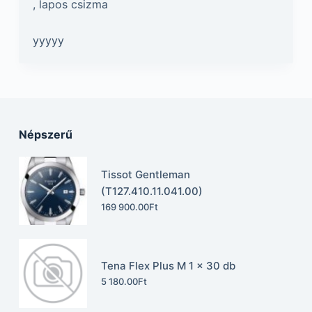
, lapos csizma
yyyyy
Népszerű
Tissot Gentleman
(T127.410.11.041.00)
169 900.00
Ft
Tena Flex Plus M 1 x 30 db
5 180.00
Ft