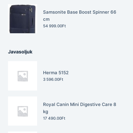
Samsonite Base Boost Spinner 66
cm
54 999.00
Ft
Javasoljuk
Herma 5152
3 596.00
Ft
Royal Canin Mini Digestive Care 8
kg
17 490.00
Ft