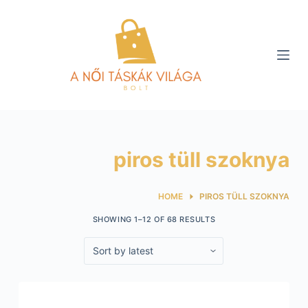
S
k
i
p
t
o
c
o
piros tüll szoknya
n
t
e
HOME
PIROS TÜLL SZOKNYA
n
SHOWING 1–12 OF 68 RESULTS
t