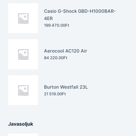
Casio G-Shock GBD-H1000BAR-
4ER
199 470.00
Ft
Aerocool AC120 Air
84 220.00
Ft
Burton Westfall 23L
21 519.00
Ft
Javasoljuk