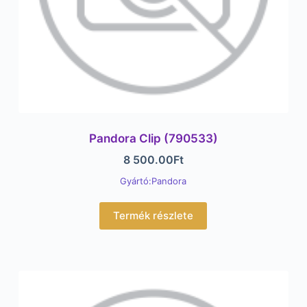
Pandora Clip (790533)
8 500.00
Ft
Gyártó:Pandora
Termék részlete