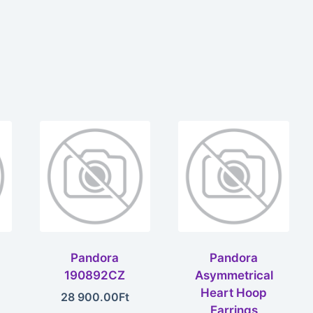
Pandora
Pandora
190892CZ
Asymmetrical
Heart Hoop
28 900.00
Ft
Earrings