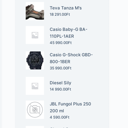
Teva Tanza M's
18 291.00
Ft
Casio Baby-G BA-
110PL-1AER
45 990.00
Ft
Casio G-Shock GBD-
800-1BER
35 990.00
Ft
Diesel Sily
14 990.00
Ft
JBL Fungol Plus 250
200 ml
4 590.00
Ft