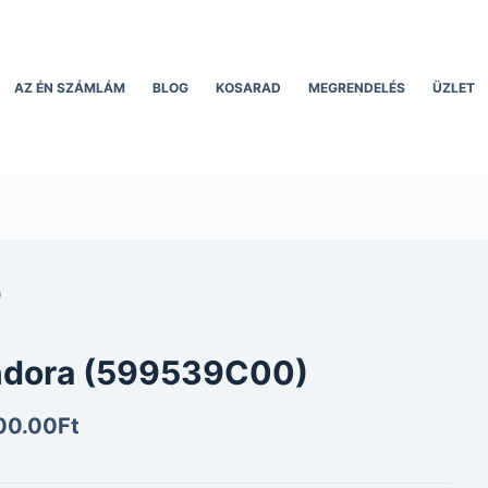
AZ ÉN SZÁMLÁM
BLOG
KOSARAD
MEGRENDELÉS
ÜZLET
)
ndora (599539C00)
00.00
Ft