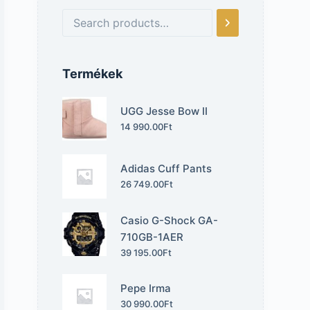
Termékek
UGG Jesse Bow II
14 990.00
Ft
Adidas Cuff Pants
26 749.00
Ft
Casio G-Shock GA-
710GB-1AER
39 195.00
Ft
Pepe Irma
30 990.00
Ft