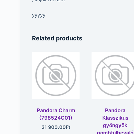
yyyyy
Related products
Pandora Charm
Pandora
(798524C01)
Klasszikus
gyöngyök
21 900.00
Ft
gombfülbevaló