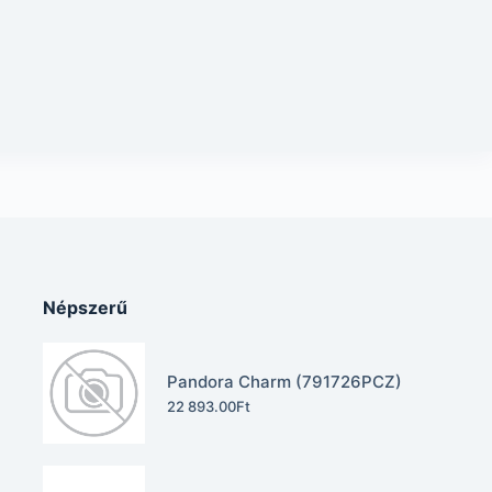
Népszerű
Pandora Charm (791726PCZ)
22 893.00
Ft