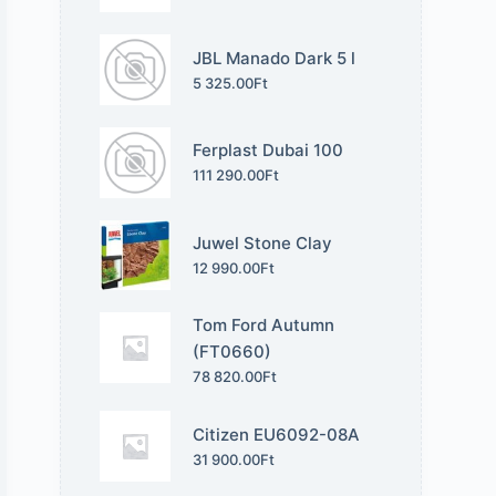
JBL Manado Dark 5 l
5 325.00
Ft
Ferplast Dubai 100
111 290.00
Ft
Juwel Stone Clay
12 990.00
Ft
Tom Ford Autumn
(FT0660)
78 820.00
Ft
Citizen EU6092-08A
31 900.00
Ft