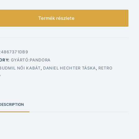
Termék részlete
24867371DB9
ORY:
GYÁRTÓ:PANDORA
BUDMIL NŐI KABÁT
,
DANIEL HECHTER TÁSKA
,
RETRO
A
DESCRIPTION