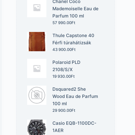
Chanel Coco
Mademoiselle Eau de
Parfum 100 ml
57 990.00
Ft
Thule Capstone 40
Férfi túrahátizsák
43 900.00
Ft
Polaroid PLD
2108/S/X
19 930.00
Ft
Dsquared2 She
Wood Eau de Parfum
100 ml
29 900.00
Ft
Casio EQB-1100DC-
1AER