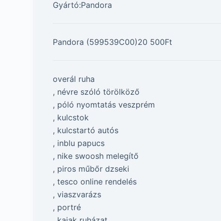
Gyártó:Pandora
Pandora (599539C00)20 500Ft
overál ruha
, névre szóló törölköző
, póló nyomtatás veszprém
, kulcstok
, kulcstartó autós
, inblu papucs
, nike swoosh melegítő
, piros műbőr dzseki
, tesco online rendelés
, viaszvarázs
, portré
, kajak ruházat